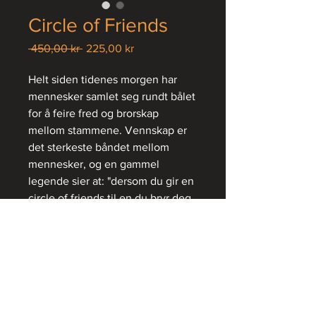
Circle of Friends
Vanlig
Salgspris
 450,00 kr 
225,00 kr
pris
Helt siden tidenes morgen har
mennesker samlet seg rundt bålet
for å feire fred og brorskap
mellom stammene. Vennskap er
det sterkeste båndet mellom
mennesker, og en gammel
legende sier at: "dersom du gir en
circle of friends til en du bryr deg
om og er glad i, vil
vennskapsbåndet vare evig."
En flott gave til en du bryr deg
om!
Finnes i flere farger, diameter 24